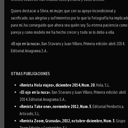
Quiero destacar a Silvia, mi mujer, que con su apoyo incondicional y
sacrificado, sus alegrías y sufrimientos por lo que la fotografía ha implicad
para mí, ha conseguido que ahora sea quién soy. Su eterna paciencia como
pareja y como modelo me ha hecho crecer y todo se lo debo a ella.
«
El ojo en la nuca
«, Ilan Stavans y Juan Villoro, Primera edición: abril 2014,
Editorial Anagrama,S.A..
OTRAS PUBLICACIONES
«Revista Hola viajes», diciembre
2014, Num. 20
, Hola, S.L.
«
El ojo en la nuca
«
, Ilan Stavans y Juan Villoro, Primera edición: abril
2014, Editorial Anagrama,S.A..
«Revista Take one», noviembre 2012, Num. 3
, Editorial Penibetica,
Articodis, S.L.
«Revista Zoom, Granada», 2012, octubre-diciembre, Num. 3
, Grupo
Zoom Edición y Contenidos, S.L.