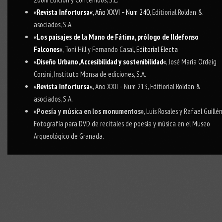
«
Revista Infortursa
«
, Año XXVI – Num 240
, Editiorial Roldan &
asociados, S.A
«
Los paisajes de la Mano de Fátima, prólogo de Ildefonso
Falcones
«
, Toni Hill y Fernando Casal,
Editorial Electa
«
Diseño Urbano, Accesibilidad y sostenibilidad
«
, José María Ordeig
Corsini, Instituto Monsa de ediciones, S.A.
«
Revista Infortursa
«
, Año XXII – Num 213, Editiorial Roldan &
asociados, S.A.
«Poesía y música en los monumentos»
, Luis Rosales y Rafael Guillén
Fotografía para DVD de recitales de poesía y música en el Museo
Arqueológico de Granada.